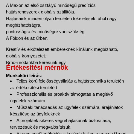
A Maxon az első osztályú minőségű precíziós
hajtásrendszerek globális szállítója.
Hajtásaink minden olyan területen tökéletesek, ahol nagy
megbízhatóságra,
pontosságra és minőségre van szükség.
A Földön és az űrben.
Kreatív és elkötelezett embereknek kínálunk megbízható,
globális környezetet.
Brno-i irodánkba keresünk egy
Értékesítési mérnök
Munkaköri leírás:
Teljes körű felelősségvállalás a hajtástechnika területén
az értékesítési területért
Professzionális és proaktív támogatás a meglévő
ügyfelek számára
Műszaki tanácsadás az ügyfelek számára, árajánlatok
készítése az ügyfeleknek
A projektek sikeres végrehajtásának biztosítása,
tervezésük és megvalósításuk.
Szoros együttműködés a kollégákkal és a maxon Group