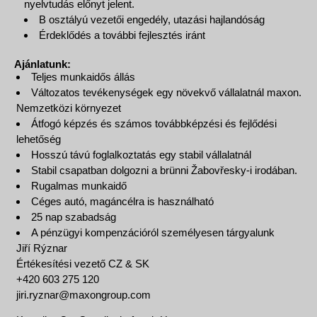
nyelvtudás előnyt jelent.
B osztályú vezetői engedély, utazási hajlandóság
Érdeklődés a további fejlesztés iránt
Ajánlatunk:
Teljes munkaidős állás
Változatos tevékenységek egy növekvő vállalatnál maxon.
Nemzetközi környezet
Átfogó képzés és számos továbbképzési és fejlődési
lehetőség
Hosszú távú foglalkoztatás egy stabil vállalatnál
Stabil csapatban dolgozni a brünni Žabovřesky-i irodában.
Rugalmas munkaidő
Céges autó, magáncélra is használható
25 nap szabadság
A pénzügyi kompenzációról személyesen tárgyalunk
Jiří Rýznar
Értékesítési vezető CZ & SK
+420 603 275 120
jiri.ryznar@maxongroup.com