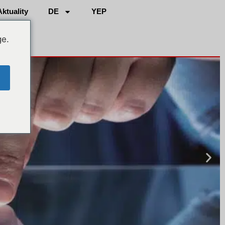
Aktuality
DE
YEP
ge.