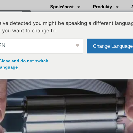
Společnost
Produkty
've detected you might be speaking a different langua
 you want to change to:
EN
Change Language
Close and do not switch
language