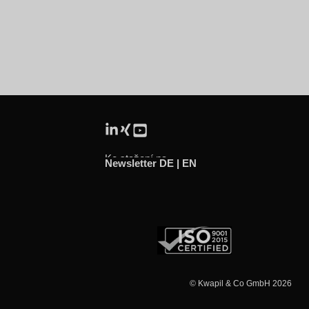
Ke stažení na
Newsletter DE |
EN
© Kwapil & Co GmbH 2026