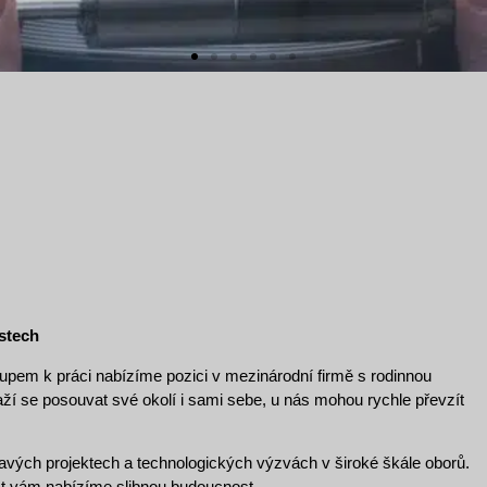
ístech
pem k práci nabízíme pozici v mezinárodní firmě s rodinnou
naží se posouvat své okolí i sami sebe, u nás mohou rychle převzít
vých projektech a technologických výzvách v široké škále oborů.
ost vám nabízíme slibnou budoucnost.