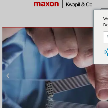
We
Do