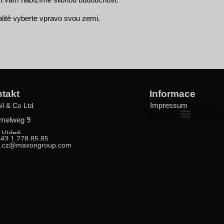
litě vyberte vpravo svou zemi.
takt
Informace
Impressum
il & Co Ltd
melweg 9
Změna nastavení ochrany osobních údajů
Historie nastavení ochrany osobních údajů
Odvolání souhlasu
 Vídeň
+43 1 278 85 85
s.cz@maxongroup.com