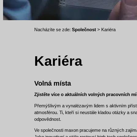
Nacházíte se zde:
Společnost
> Kariéra
Kariéra
Volná místa
Zjistěte více o aktuálních volných pracovních m
Přemýšlivým a vynalézavým lidem s aktivním přístu
atmosférou. Ti, kteří si neustále kladou otázky a s
odpovědnost.
Ve společnosti maxon pracujeme na různých zajíma
Jako inovativní a stále rostoucí high-tech společn