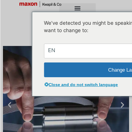
We've detected you might be speakin
want to change to:
EN
Change La
Close and do not switch language